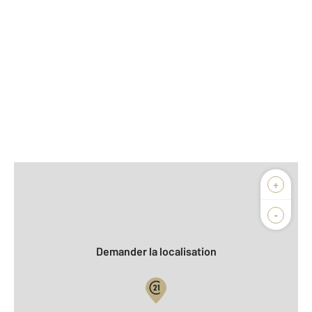
Afficher sur la carte :
+
Agence
Biens vendus
-
Demander la localisation
Vue globale