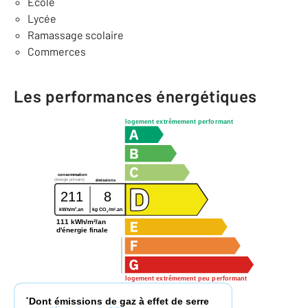
Ecole
Lycée
Ramassage scolaire
Commerces
Les performances énergétiques
logement extrêmement performant
consommation
(énergie primaire)
émissions
211
8
2
2
kWh/m
.an
kg CO
/m
.an
2
111 kWh/m²/an
d'énergie finale
logement extrêmement peu performant
Dont émissions de gaz à effet de serre
*