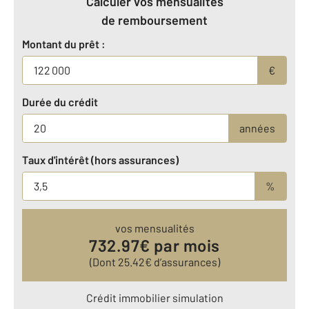
Calculer vos mensualités
de remboursement
Montant du prêt :
€
Durée du crédit
années
Taux d'intérêt (hors assurances)
%
vos mensualités
732.97
€ par mois
(Dont
25.42
€ d’assurances)
Crédit immobilier simulation