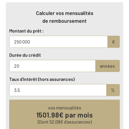
Calculer vos mensualités
de remboursement
Montant du prêt :
€
Durée du crédit
années
Taux d'intérêt (hors assurances)
%
vos mensualités
1501.98
€ par mois
(Dont
52.08
€ d’assurances)