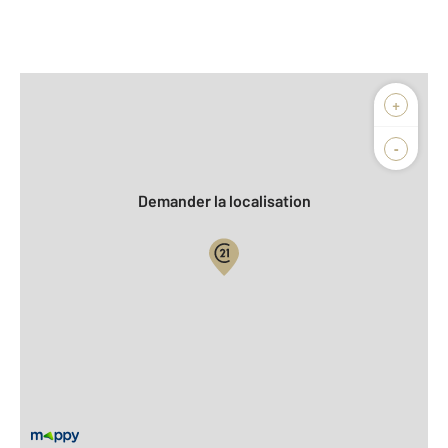
Afficher sur la carte :
+
Agence
Biens vendus
-
Demander la localisation
Vue globale
2
Surface totale : 127,9 m
2
Surface habitable : 84,9 m
2
Surface terrain : 1 136 m
Nombre de pièces : 4
[Voir le détail]