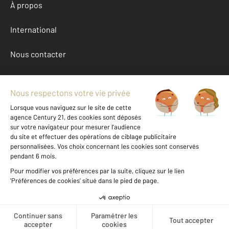
À propos
International
Nous contacter
Mentions légales & CGU et Barèmes d'honoraires
Données personnelles
Gestionnaire des cookies
Achat maison autour de PAMIERS (09100)
Autres maisons a vendre à PAMIERS (09100)
Location Ariege (09)
Message
Téléphoner