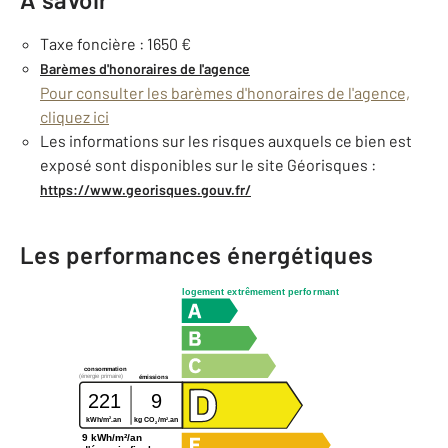
Taxe foncière : 1650 €
Barèmes d'honoraires de l'agence
Pour consulter les barèmes d'honoraires de l'agence,
cliquez ici
Les informations sur les risques auxquels ce bien est
exposé sont disponibles sur le site Géorisques :
https://www.georisques.gouv.fr/
Les performances énergétiques
logement extrêmement performant
consommation
(énergie primaire)
émissions
221
9
2
2
kWh/m
.an
kg CO
/m
.an
2
9 kWh/m²/an