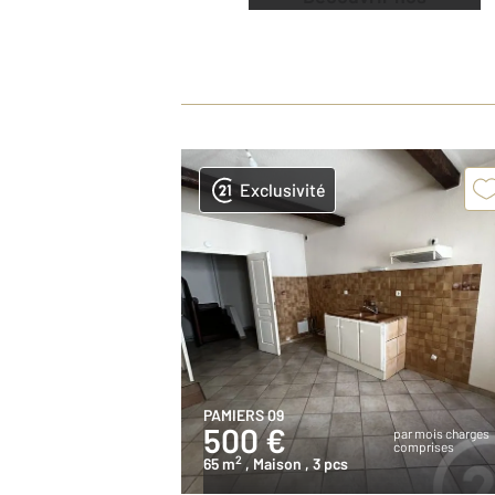
offres
Exclusivité
PAMIERS 09
500 €
par mois charges
comprises
2
65 m
, Maison
, 3 pcs