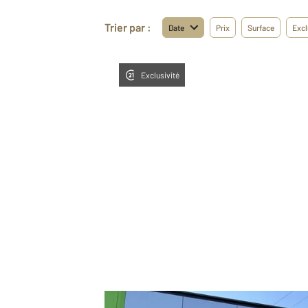
Trier par :
Date
Prix
Surface
Excl
Exclusivité