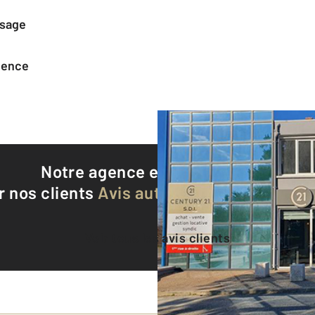
ssage
agence
Notre agence est notée
9,3/10
r nos clients
Avis authentifiés par Qualite
Voir tous les avis clients