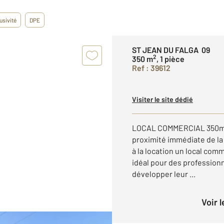
usivité
DPE
ST JEAN DU FALGA 09
2
350 m
, 1 pièce
Ref : 39612
Visiter le site dédié
LOCAL COMMERCIAL 350m² - 
proximité immédiate de l
à la location un local com
idéal pour des professio
développer leur ...
Voir 