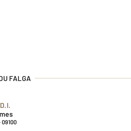
 DU FALGA
D.I.
ommes
- 09100