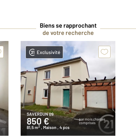
Biens se rapprochant
de votre recherche
Exclusivité
SAVERDUN 09
850 €
par mois charges
comprises
2
81,5 m
, Maison
, 4 pcs